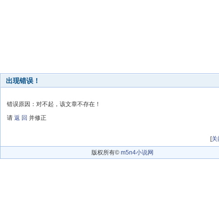
出现错误！
错误原因：对不起，该文章不存在！
请
返 回
并修正
[
关
版权所有©
m5n4小说网