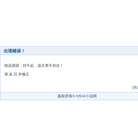
出现错误！
错误原因：对不起，该文章不存在！
请
返 回
并修正
[
关
版权所有©
m5n4小说网