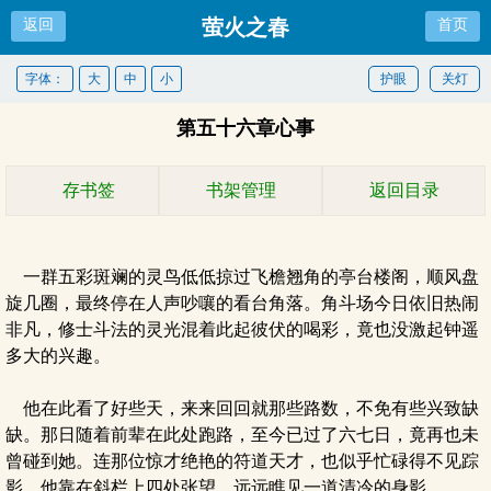
萤火之春
返回
首页
字体：
大
中
小
护眼
关灯
第五十六章心事
存书签
书架管理
返回目录
一群五彩斑斓的灵鸟低低掠过飞檐翘角的亭台楼阁，顺风盘
旋几圈，最终停在人声吵嚷的看台角落。角斗场今日依旧热闹
非凡，修士斗法的灵光混着此起彼伏的喝彩，竟也没激起钟遥
多大的兴趣。
他在此看了好些天，来来回回就那些路数，不免有些兴致缺
缺。那日随着前辈在此处跑路，至今已过了六七日，竟再也未
曾碰到她。连那位惊才绝艳的符道天才，也似乎忙碌得不见踪
影。他靠在斜栏上四处张望，远远瞧见一道清冷的身影。