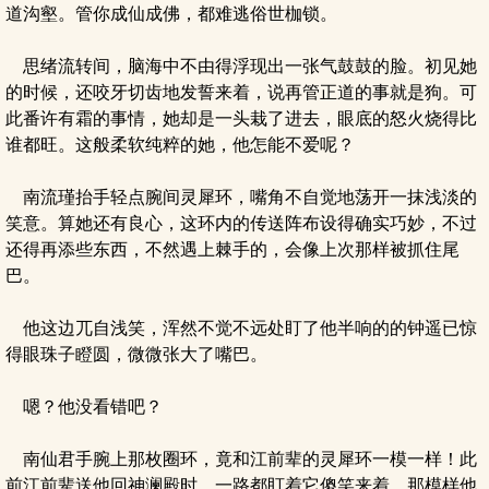
道沟壑。管你成仙成佛，都难逃俗世枷锁。
思绪流转间，脑海中不由得浮现出一张气鼓鼓的脸。初见她
的时候，还咬牙切齿地发誓来着，说再管正道的事就是狗。可
此番许有霜的事情，她却是一头栽了进去，眼底的怒火烧得比
谁都旺。这般柔软纯粹的她，他怎能不爱呢？
南流瑾抬手轻点腕间灵犀环，嘴角不自觉地荡开一抹浅淡的
笑意。算她还有良心，这环内的传送阵布设得确实巧妙，不过
还得再添些东西，不然遇上棘手的，会像上次那样被抓住尾
巴。
他这边兀自浅笑，浑然不觉不远处盯了他半响的的钟遥已惊
得眼珠子瞪圆，微微张大了嘴巴。
嗯？他没看错吧？
南仙君手腕上那枚圈环，竟和江前辈的灵犀环一模一样！此
前江前辈送他回神澜殿时，一路都盯着它傻笑来着，那模样他