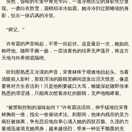
突然，昏暗的牢笼中青光乍闪，一道冷艳出尘的身影凭空显
现。一袭白衣胜雪，眉梢却冰冷如霜。她冷冷扫过那蜷缩的身
影，扯出一抹讥讽的冷笑。
“师父。”
许有霜的声音响起，不带一丝起伏。这是最后一次，她如此
称呼他。随即手腕一扬，一层淡黄色的结界无声荡开，将这方
天地与外界彻底隔绝。
听到那熟悉又冷漠的声音，宋青林终于艰难地抬起头。当看
清眼前人影时，那双浑浊的眼睛里瞬间迸发出滔天恨意，像是
要将对方生吞活剥！只是他刚要破口大骂，喉咙深处随即传来
熟悉的滞涩感，只能再次瞪着赤红的眼睛，无声地咆哮着。
“被禁制控制的滋味如何？”许有霜说话间，伸手猛地往宋青
林胸前一推，指尖一收催动术法。刹那间，他体内残存的灵力
疯狂被抽离，争先恐后地自掌心涌入她的四肢百骸。久违的力
量感迅速填充她周身，越来越强烈，带来一种近乎颤栗的充