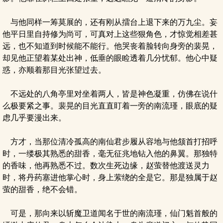
与他同样一筹莫展的，还有刚从擂台上退下来的万九尘。妄
他平日里自持修为尚可，可真对上这些狠角色，才惊觉相差甚
远，也不知道到时候能不能行。他哭丧着脸转向身旁的裴晃，
却见他正望着某处出神，低垂的眼睑透着几分忧郁。他心中疑
惑，亦顺着那目光张望过去。
不远处的八角亭里对坐着两人，皆是神色凝重，仿佛在说什
么极要紧之事。裴晃的目光直直盯着一旁的南流瑾，眼底的疑
虑几乎要漫出来。
方才，当那位清冷孤高的南仙君步履从容地与他颔首打招呼
时，一缕极其熟悉的甜香，毫无征兆地钻入他的鼻翼。那独特
的香味，他再熟悉不过。数次生死边缘，赵萤替他渡送灵力
时，将丹药塞进他掌心时，身上萦绕的全是它。那是独属于赵
萤的甜香，绝不会错。
可是，那向来以斩魔卫道闻名于世的南流瑾，仙门魁首般的