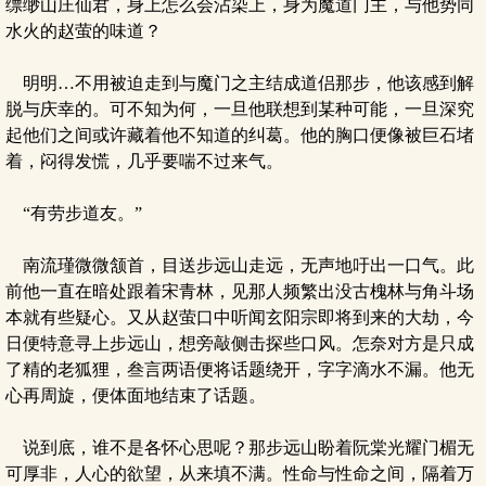
缥缈山庄仙君，身上怎么会沾染上，身为魔道门主，与他势同
水火的赵萤的味道？
明明…不用被迫走到与魔门之主结成道侣那步，他该感到解
脱与庆幸的。可不知为何，一旦他联想到某种可能，一旦深究
起他们之间或许藏着他不知道的纠葛。他的胸口便像被巨石堵
着，闷得发慌，几乎要喘不过来气。
“有劳步道友。”
南流瑾微微颔首，目送步远山走远，无声地吁出一口气。此
前他一直在暗处跟着宋青林，见那人频繁出没古槐林与角斗场
本就有些疑心。又从赵萤口中听闻玄阳宗即将到来的大劫，今
日便特意寻上步远山，想旁敲侧击探些口风。怎奈对方是只成
了精的老狐狸，叁言两语便将话题绕开，字字滴水不漏。他无
心再周旋，便体面地结束了话题。
说到底，谁不是各怀心思呢？那步远山盼着阮棠光耀门楣无
可厚非，人心的欲望，从来填不满。性命与性命之间，隔着万