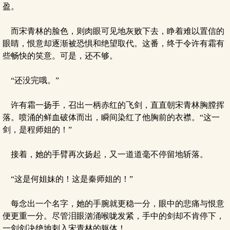
盈。
而宋青林的脸色，则肉眼可见地灰败下去，睁着难以置信的
眼睛，恨意却逐渐被恐惧和绝望取代。这番，终于令许有霜有
些畅快的笑意。可是，还不够。
“还没完哦。”
许有霜一扬手，召出一柄赤红的飞剑，直直朝宋青林胸膛挥
落。喷涌的鲜血破体而出，瞬间染红了他胸前的衣襟。“这一
剑，是程师姐的！”
接着，她的手臂再次扬起，又一道道毫不停留地斩落。
“这是何姐妹的！这是秦师姐的！”
每念出一个名字，她的手腕就更稳一分，眼中的悲痛与恨意
便更重一分。尽管泪眼汹涌喉咙发紧，手中的剑却不肯停下，
一剑剑决绝地刺入宋青林的躯体！