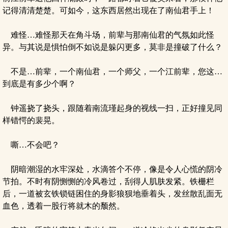
记得清清楚楚。可如今，这东西居然出现在了南仙君手上！
难怪…难怪那天在角斗场，前辈与那南仙君的气氛如此怪
异。与其说是惧怕倒不如说是躲闪更多，莫非是撞破了什么？
不是…前辈，一个南仙君，一个师父，一个江前辈，您这…
到底是有多少个啊？
钟遥挠了挠头，跟随着南流瑾起身的视线一扫，正好撞见同
样错愕的裴晃。
嘶…不会吧？
阴暗潮湿的水牢深处，水滴答个不停，像是令人心慌的阴冷
节拍。不时有阴恻恻的冷风卷过，刮得人肌肤发紧。铁栅栏
后，一道被玄铁锁链困住的身影狼狈地垂着头，发丝散乱面无
血色，透着一股行将就木的颓然。