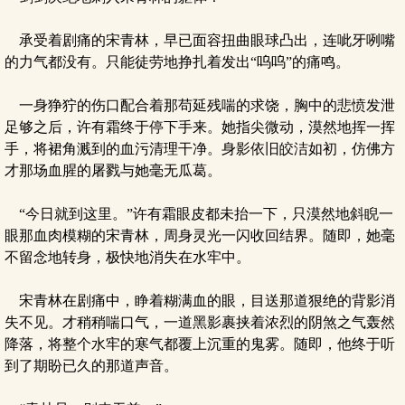
承受着剧痛的宋青林，早已面容扭曲眼球凸出，连呲牙咧嘴
的力气都没有。只能徒劳地挣扎着发出“呜呜”的痛鸣。
一身狰狞的伤口配合着那苟延残喘的求饶，胸中的悲愤发泄
足够之后，许有霜终于停下手来。她指尖微动，漠然地挥一挥
手，将裙角溅到的血污清理干净。身影依旧皎洁如初，仿佛方
才那场血腥的屠戮与她毫无瓜葛。
“今日就到这里。”许有霜眼皮都未抬一下，只漠然地斜睨一
眼那血肉模糊的宋青林，周身灵光一闪收回结界。随即，她毫
不留念地转身，极快地消失在水牢中。
宋青林在剧痛中，睁着糊满血的眼，目送那道狠绝的背影消
失不见。才稍稍喘口气，一道黑影裹挟着浓烈的阴煞之气轰然
降落，将整个水牢的寒气都覆上沉重的鬼雾。随即，他终于听
到了期盼已久的那道声音。